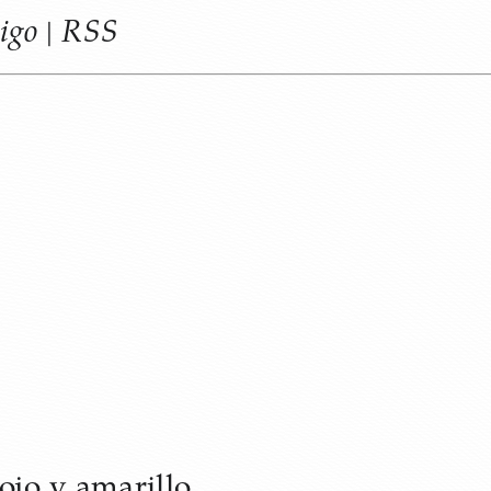
igo
RSS
|
ojo y amarillo