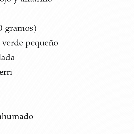
00 gramos)
 verde pequeño
lada
erri
 ahumado