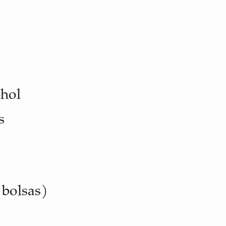
ohol
s
 bolsas)